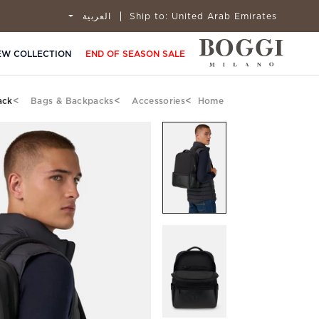
United Arab Emirates
Ship to:
العربية
EW COLLECTION
END OF SEASON SALE
ack
Bags & Backpacks
Accessories
Home