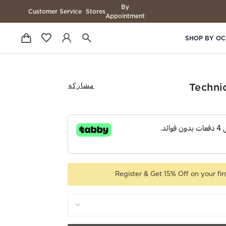
By
Customer Service
Stores
Appointment
SHOP BY OC
مشاركة
Techni
Register & Get 15% Off on your fir