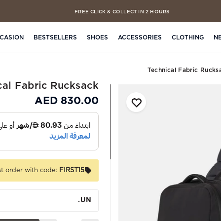
FREE CLICK & COLLECT IN 2 HOURS
CASION
BESTSELLERS
SHOES
ACCESSORIES
CLOTHING
N
Technical Fabric Rucks
cal Fabric Rucksack
830.00 AED
st order with code:
FIRST15
UN.