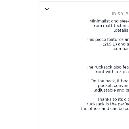
ID 39_
Minimalist and sle
from matt technica
details
This piece features a
(21.5 L) and 
compart
The rucksack also fea
front with a zip 
On the back, it boa
pocket, conveni
adjustable and b
Thanks to its c
rucksack is the perfe
the office, and can be 