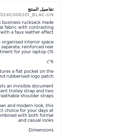
تفاصيل المنتج
BO24C006201_BLAC-UN.
ek business rucksack made
l fabric with contrasting
 with a faux leather effect.
n organised interior space
a separate, reinforced rear
ment for your laptop (15.
6").
tures a flat pocket on the
and rubberised logo patch.
sts an invisible document
ent trolley strap and two
reathable shoulder straps.
lean and modern look, this
ct choice for your days at
combined with both formal
and casual looks.
Dimensions: