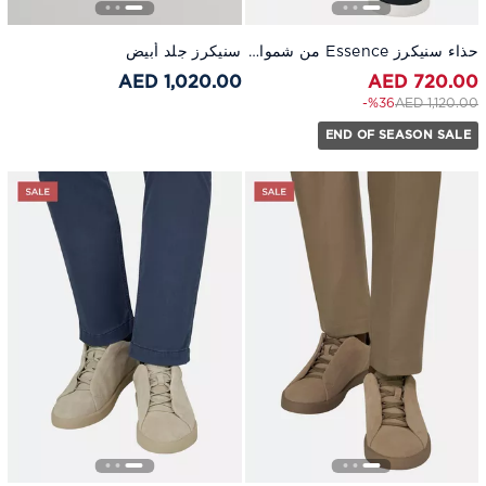
حذاء سنيكرز Essence من شمواه كحلي
سنيكرز جلد أبيض
1,020.00 AED
720.00 AED
to 720.00 AED
Price reduced from
%36-
1,120.00 AED
END OF SEASON SALE