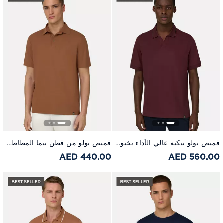
قميص بولو بيكيه عالي الأداء بخيوط إس-كافا عنابي
قميص بولو من قطن بيما المطاطي بني
440.00 AED
560.00 AED