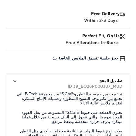
Free Delivery
Within 2-3 Days
Perfect Fit, On Us
Free Alterations In-Store
احجز جلسة تنسيق الملابس الخاصة بك
تفاصيل المنتج
ID 39_BO26P000307_MUD
تيشيرت من جيرسيه القطن وS.Cafè® من مجموعة B Tech التي
تجمع بين تكنولوجيا النسيج المتطورة وعمليات الإنتاج المبتكرة
لتقديم ملابس عالية الأداء.
تحتوي القطعة على خيوط S.Cafè® المصنوعة من بقايا القهوة
المعاد تدويرها، والتي تتحول إلى ألياف نسيجية من خلال عملية
مبتكرة بدرجة حرارة منخفضة وضغط مرتفع.
يمكن دمج خيوط البوليستر الناتجة مع خامات أخرى مثل القطن
لتوفير أداء مميز، يشمل التحكم في الروائح وسرعة الجفاف