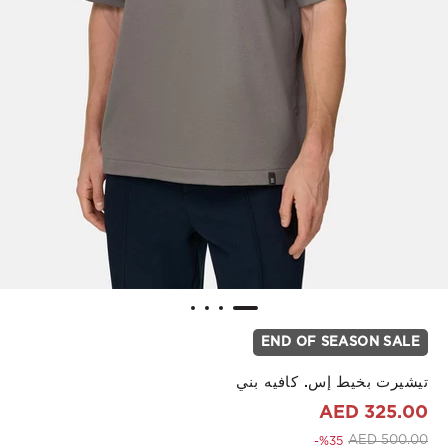
END OF SEASON SALE
تيشيرت بخيط إس. كافيه بني
325.00 AED
to 325.00 AED
Price reduced from
500.00 AED
%35-