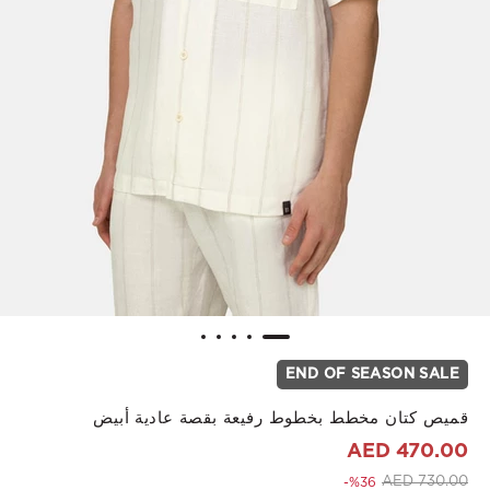
END OF SEASON SALE
قميص كتان مخطط بخطوط رفيعة بقصة عادية أبيض
470.00 AED
to 470.00 AED
Price reduced from
730.00 AED
%36-