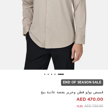
END OF SEASON SALE
قميص بولو قطن وحرير بقصة عادية بيج
470.00 AED
to 470.00 AED
Price reduced from
730.00 AED
%36-