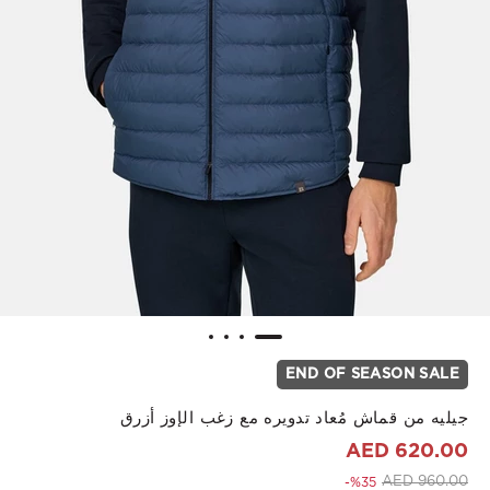
END OF SEASON SALE
جيليه من قماش مُعاد تدويره مع زغب الإوز أزرق
620.00 AED
to 620.00 AED
Price reduced from
960.00 AED
%35-