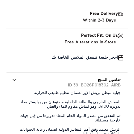
Free Delivery
Within 2-3 Days
Perfect Fit, On Us
Free Alterations In-Store
احجز جلسة تنسيق الملابس الخاصة بك
تفاصيل المنتج
ID 39_BO26P018302_AIRB
جيليه مبطن بريش الإوز لضمان تنظيم طبيعي للحرارة.
القماش الخارجي والبطانة الداخلية مصنوعان من بوليستر معاد
تدويره 100%، وهو قماش مقاوم للماء والغبار.
تم التحقق من مصدر المواد الخام المعاد تدويرها من قِبل جهات
خارجية مستقلة.
الريش معتمد وفق أهم المعايير الدولية لضمان رعاية الحيوانات