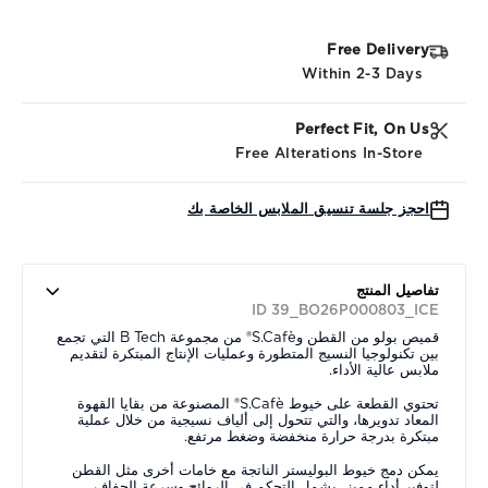
Free Delivery
Within 2-3 Days
Perfect Fit, On Us
Free Alterations In-Store
احجز جلسة تنسيق الملابس الخاصة بك
تفاصيل المنتج
ID 39_BO26P000803_ICE
قميص بولو من القطن وS.Cafè® من مجموعة B Tech التي تجمع
بين تكنولوجيا النسيج المتطورة وعمليات الإنتاج المبتكرة لتقديم
ملابس عالية الأداء.
تحتوي القطعة على خيوط S.Cafè® المصنوعة من بقايا القهوة
المعاد تدويرها، والتي تتحول إلى ألياف نسيجية من خلال عملية
مبتكرة بدرجة حرارة منخفضة وضغط مرتفع.
يمكن دمج خيوط البوليستر الناتجة مع خامات أخرى مثل القطن
لتوفير أداء مميز، يشمل التحكم في الروائح وسرعة الجفاف