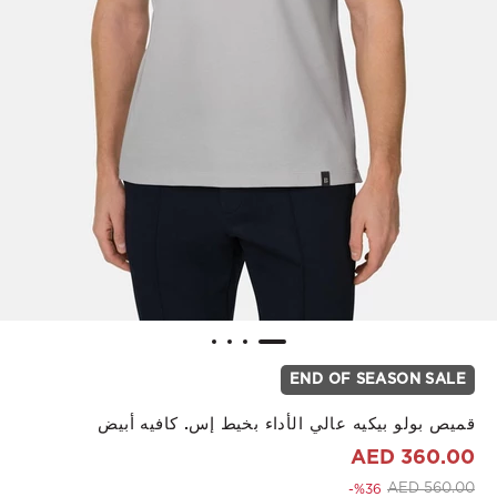
END OF SEASON SALE
قميص بولو بيكيه عالي الأداء بخيط إس. كافيه أبيض
360.00 AED
to 360.00 AED
Price reduced from
560.00 AED
%36-