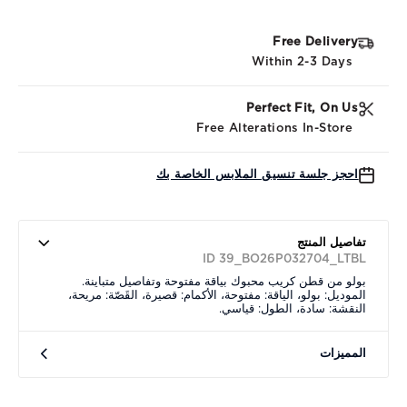
Free Delivery
Within 2-3 Days
Perfect Fit, On Us
Free Alterations In-Store
احجز جلسة تنسيق الملابس الخاصة بك
تفاصيل المنتج
ID 39_BO26P032704_LTBL
بولو من قطن كريب محبوك بياقة مفتوحة وتفاصيل متباينة.
الموديل: بولو، الياقة: مفتوحة، الأكمام: قصيرة، القَصّة: مريحة،
النقشة: سادة، الطول: قياسي.
المميزات